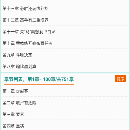
第十三章 必胜还玩盘外招
第十二章 高手有三重境界
第十一章 失“马”鹰愁涧飞白龙
第十章 舜教练开始布置任务
第九章 斗味决定
第八章 输比赢划算
章节列表，第1章~ 100章/共751章
倒序
第一章 穿越客
第二章 收尸有危险
第三章 要素
第四章 重铸