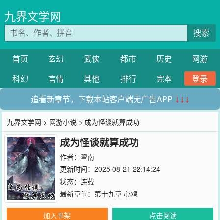
九界文学网
搜索
首页
玄幻
武侠
都市
历史
网游
科幻
言情
其他
排行
完本
登录
追看新章节，下载本站客户端无广告APP
↓↓↓
九界文学网
>
网游小说
> 成为怪谈就算成功
成为怪谈就算成功
作者：
翟南
更新时间：2025-08-21 22:14:24
状态：连载
最新章节：
第十九章 心鸡
加入书架
点击阅读