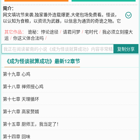
简介：
网文填坑节来袭,独家番外连载爆更,大佬包场免费看。怪谈，
以认知为食粮，以资讯为武器，以信息为通货的奇诡之物。它
们既非生物也非死物，存在于人类的传言中，生活于世界的阴影里。
其它作品：
诡秘：悖论途径
/
请君问梦
/
宅时代
/
我必须立刻撞大
“这就代表我将成为怪谈？”在远古时代，它们被视作神灵崇拜，依信
运
/
你这义体合法吗
/
仰而强大。“那我就是神灵！”在近古时代，它们被视作妖魔畏惧，以
恐惧为养料。“我将成为怪谈之主！”但在时代洪流的冲刷下，它们逐
复制分享
渐销声匿迹，只留下一段段被视作妄谈的文字。“重铸怪谈荣光，我辈
义不容辞。”可你还不是怪谈，嗯，也不是人。“好吧，成为怪谈就算
《成为怪谈就算成功》最新12章节
成功。”
您要是觉得《
成为怪谈就算成功
》还不错的话请不要忘记向您QQ群和
第十九章 心鸡
微博微信里的朋友推荐哦！
第十八章 禅师授心鸡
第十七章 天理循环
第十六章 高家赘婿
第十五章 厨师王，我当定了！
第十四章 回味