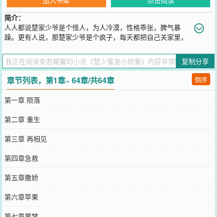
简介：
人人都说楚家少爷是个怪人，为人冷漠，性格乖张，脾气暴
躁。更有人说，那楚家少爷是个疯子，每天都把自己关家里，
一发起疯来就打人。不光疯，还是个残废，不敢出来见人的怪物。只
有乔沐知道他的温柔，他的体贴，他的宠溺。他不是怪物，而是她心
复制分享
尖上的宝贝。什么，有人来抢？！我活了两世，就是要抓紧他，谁敢
抢！！女追男，互宠。
章节列表，第1章~ 64章/共64章
倒序
您要是觉得《
楚少蜜宠小娇妻
》还不错的话请不要忘记向您QQ群和微
博微信里的朋友推荐哦！
第一章 陨落
第二章 重生
第三章 再相见
第四章急救
第五章撒娇
第六章苹果
第七章噩梦