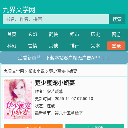
九界文学网
搜索
首页
玄幻
武侠
都市
历史
网游
科幻
言情
其他
排行
完本
登录
追看新章节，下载本站客户端无广告APP
↓↓↓
九界文学网
>
都市小说
> 楚少蜜宠小娇妻
楚少蜜宠小娇妻
作者：
安若暖馨
更新时间：2025-11-07 07:50:10
状态：连载
最新章节：
第六十五章楼下
加入书架
点击阅读