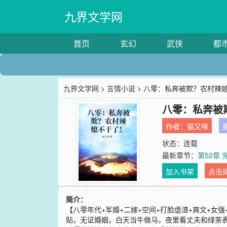
九界文学网
首页
玄幻
武侠
都
九界文学网
>
言情小说
> 八零：私奔被欺？农村辣
八零：私奔被
作者：
猫又咪
更
状态：连载
最新章节：
第52章 
加入书架
点击
简介：
【八零年代+军婚+二嫁+空间+打脸虐渣+爽文+
贴，无证婚姻，白天当牛做马，夜里看丈夫和绿茶