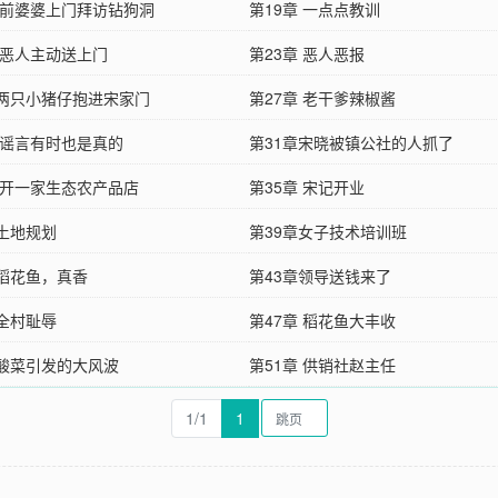
章 前婆婆上门拜访钻狗洞
第19章 一点点教训
 恶人主动送上门
第23章 恶人恶报
章两只小猪仔抱进宋家门
第27章 老干爹辣椒酱
章 谣言有时也是真的
第31章宋晓被镇公社的人抓了
章 开一家生态农产品店
第35章 宋记开业
章土地规划
第39章女子技术培训班
章稻花鱼，真香
第43章领导送钱来了
章全村耻辱
第47章 稻花鱼大丰收
章酸菜引发的大风波
第51章 供销社赵主任
1/1
1