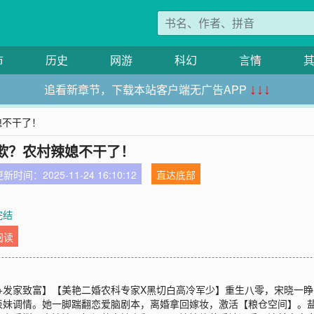
市
历史
网游
科幻
言情
追看新章节，下载本站客户端无广告APP
↓↓↓
媳不干了！
欺？农村辣媳不干了！
新时间：2025-11-24 16:10:12
直达底部
完结
阅读
女强+发家致富】【美艳二婚农科专家X黑切白高冷军少】重生八零，宋晓一
表妹调情。她一脚踹翻恋爱脑剧本，离婚拿回嫁妆，激活【粮仓空间】。