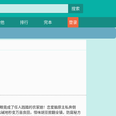
搜索
其他
排行
完本
登录
睁眼竟成了任人践踏的农家媳！恋爱脑原主私奔倒
盐碱地秒变万亩良田，怪味胡豆掀翻全镇，防腐秘方