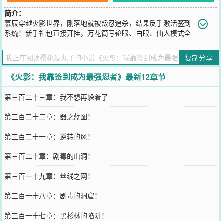
简介：
慕辰穿越火影世界，刚落地就被叛忍追杀，结果反手激活签到
系统！新手礼包直接开挂，万花筒写轮眼、白眼、仙人模式全
到手。本以为能躺平发育，却发现穿越得太早，还撞见可怜兮兮的小
鸣人。十天签到再喜提木遁，正兴奋时，出行任务竟偶遇偶像卡卡
复制分享
西，结果又遭叛忍围堵，这波操作，简直不要太刺激！
您要是觉得《
火影：我靠签到成为最强忍者
》还不错的话请不要忘记
《火影：我靠签到成为最强忍者》最新12章节
向您QQ群和微博微信里的朋友推荐哦！
第三百二十三章：我不想再躲着了
第三百二十二章：器之蓝图！
第三百二十一章：逆转的风！
第三百二十章：剧毒的山洞！
第三百一十九章：丝线之网！
第三百一十八章：剧毒的洞窟！
第三百一十七章：黑杉林的陷阱！