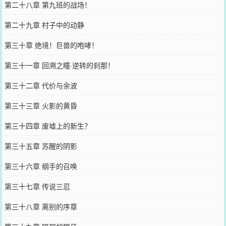
第二十八章 第九班的战场！
第二十九章 村子中的动静
第三十章 绝境！巨兽的咆哮！
第三十一章 回溯之瞳·逆转的刹那！
第三十二章 代价与余波
第三十三章 火影的黄昏
第三十四章 废墟上的新生？
第三十五章 苏醒的阴影
第三十六章 纲手的召唤
第三十七章 传说三忍
第三十八章 离别的序章