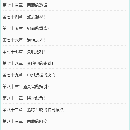
第七十三章：团藏的邀请
第七十四章：蛇之凝视！
第七十五章：宿命的重逢？
第七十六章：逆转之术！
第七十七章：失明危机！
第七十八章：黑暗中的签到！
第七十九章：中忍选拔的决心
第八十章：通灵兽的指引？
第八十一章：晓之触角！
第八十二章：追踪！晓的临时据点
第八十三章：团藏的阻挠