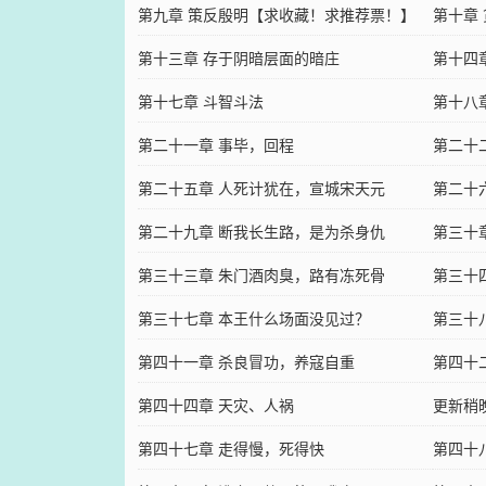
第九章 策反殷明【求收藏！求推荐票！】
荐票！
第十章
第十三章 存于阴暗层面的暗庄
第十四
第十七章 斗智斗法
第十八
第二十一章 事毕，回程
第二十
第二十五章 人死计犹在，宣城宋天元
第二十
第二十九章 断我长生路，是为杀身仇
第三十
第三十三章 朱门酒肉臭，路有冻死骨
第三十
第三十七章 本王什么场面没见过？
第三十
第四十一章 杀良冒功，养寇自重
第四十
第四十四章 天灾、人祸
更新稍
第四十七章 走得慢，死得快
第四十