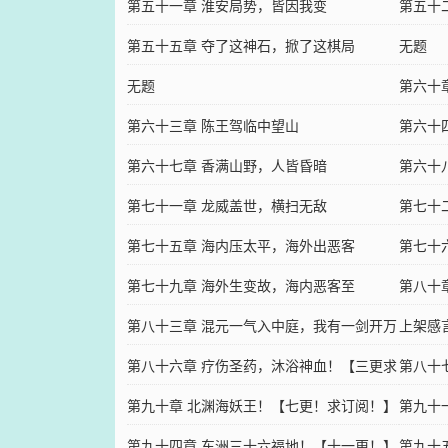
第五十一章 淮安局势，皆因我变
第五十
第五十五章 夺了这神石，掀了这棋局
无题
无题
第六十
第六十三章 陈王驾临中望山
第六十
第六十七章 香满山野，人皆昏暗
第六十
第七十一章 龙威盖世，横扫无敌
第七十
第七十五章 海内压太平，海外出恶客
第七十
第七十九章 海外生变故，海内恶客至
第八十
第八十三章 混元一气入中庭，我有一剑开万
上架感
古！
第八十六章 疗伤圣药，沐浴神血！【三更求
第八十
订阅！】
第九十章 北渊海妖王！【七更！求订阅！】
第九十
第九十四章 东洲三十六福地！【十一更！】
阅！】
第九十