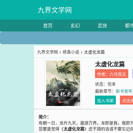
九界文学网
首页
玄幻
武侠
都
九界文学网
>
修真小说
> 太虚化龙篇
太虚化龙篇
作者：
六月观主
状态：完本
最新章节：
新书发布
加入书架
点击
简介：
有朝一日，龙升九天，遨游万界。龙即是我，我即
您要是觉得《
太虚化龙篇
》还不错的话请不要忘记