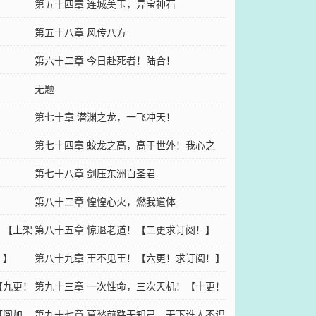
第五十四章 连城美玉，异宝神石
第五十八章 风传八方
第六十二章 今日赴死者！陆合！
无题
第七十章 潜渊之龙，一飞冲天！
第七十四章 蛟龙之高，高于世外！我心之
高，高于皇权！
第七十八章 剑压东洲白圣君
第八十二章 惶惶心火，燃我道体
！【上架
第八十五章 惊退老道！【二更求订阅！】
！】
第八十九章 王不见王！【六更！求订阅！】
【九更！
第九十三章 一次性命，三次天机！【十更！
订阅加
求订阅！求月票！】
第九十七章 莫愁前路无知己，天下谁人不识