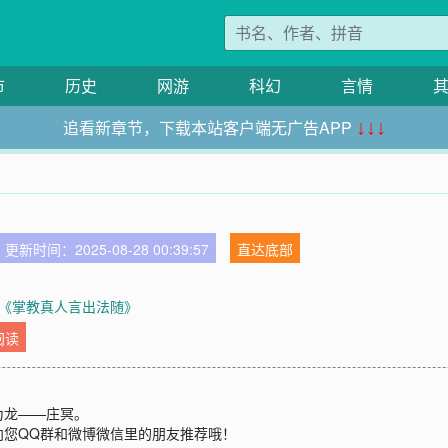
市
历史
网游
科幻
言情
追看新章节，下载本站客户端无广告APP
↓↓↓
更新时间：2025-08-28 00:39:57
直达底部
《掌教真人言出法随》
阅读
为龙——庄冥。
向您QQ群和微博微信里的朋友推荐哦！