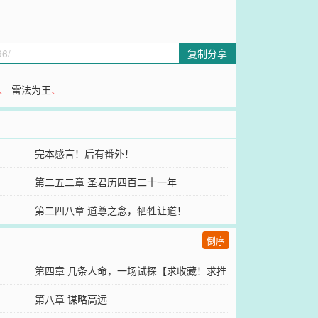
复制分享
、
雷法为王
、
完本感言！后有番外！
第二五二章 圣君历四百二十一年
第二四八章 道尊之念，牺牲让道！
倒序
第四章 几条人命，一场试探【求收藏！求推
荐票！】
第八章 谋略高远