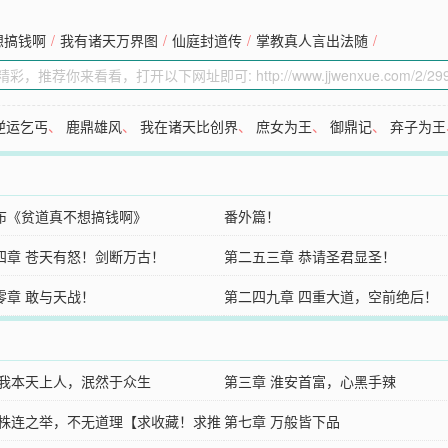
想搞钱啊
/
我有诸天万界图
/
仙庭封道传
/
掌教真人言出法随
/
逆运乞丐
、
鹿鼎雄风
、
我在诸天比创界
、
庶女为王
、
御鼎记
、
弃子为王
布《贫道真不想搞钱啊》
番外篇！
四章 苍天有怒！剑断万古！
第二五三章 恭请圣君显圣！
零章 敢与天战！
第二四九章 四重大道，空前绝后！
 我本天上人，泯然于众生
第三章 淮安首富，心黑手辣
 株连之举，不无道理【求收藏！求推
第七章 万般皆下品