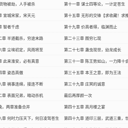
】
 货物被劫，人手被杀
第十一章 谋士四等论，一计定苍生
章 宣城宋家，宋天元
第十五章 无形的交锋【求收藏！求
章 智者千虑
票！】
第十九章 价高者得，临渊而止
二章 半道截杀，穷途末路
第二十三章 图穷匕现
六章 尘埃初定，风雨将至
第二十七章 蛊虫现世，幼龙成长
章 此来淮安，必有真意
第三十一章 陈王势如山，一力降十
四章 姿态高傲
第三十五章 本王之意，即为王法
八章 祸事连绵，接连不断
第三十九章 庄冥的诚意
二章 表面兄弟，暗动杀机
最后再厚颜一次
晚，两章准备合并
第四十五章 高月楼之宴
八章 何时力压天下，何日凌驾苍生
第四十九章 道印三层，武道三重，