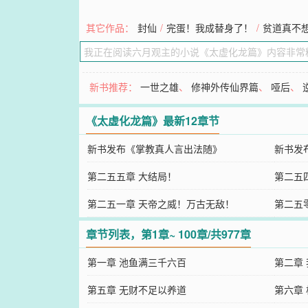
其它作品：
封仙
/
完蛋！我成替身了！
/
贫道真不
新书推荐：
一世之雄
、
修神外传仙界篇
、
哑后
、
《太虚化龙篇》最新12章节
新书发布《掌教真人言出法随》
新书发
第二五五章 大结局！
第二五
第二五一章 天帝之威！万古无敌！
第二五
章节列表，第1章~ 100章/共977章
第一章 池鱼满三千六百
第二章
第五章 无财不足以养道
第六章