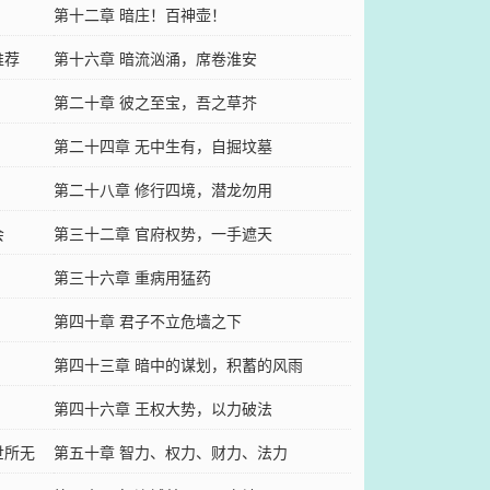
第十二章 暗庄！百神壶！
推荐
第十六章 暗流汹涌，席卷淮安
第二十章 彼之至宝，吾之草芥
第二十四章 无中生有，自掘坟墓
第二十八章 修行四境，潜龙勿用
会
第三十二章 官府权势，一手遮天
第三十六章 重病用猛药
第四十章 君子不立危墙之下
第四十三章 暗中的谋划，积蓄的风雨
第四十六章 王权大势，以力破法
世所无
第五十章 智力、权力、财力、法力