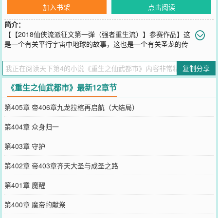
加入书架
点击阅读
简介：
【【2018仙侠流派征文第一弹（强者重生流）】参赛作品】这
是一个有关平行宇宙中地球的故事，这也是一个有关圣龙的传
说，更是一个少年修仙的故事。这个故事要从九龙拉棺开始......
您要是觉得《
重生之仙武都市
》还不错的话请不要忘记向您QQ群和微
复制分享
博微信里的朋友推荐哦！
《重生之仙武都市》最新12章节
第405章 帝406章九龙拉棺再启航（大结局）
第404章 众身归一
第403章 守护
第402章 帝403章齐天大圣与成圣之路
第401章 魔醒
第400章 魔帝的献祭