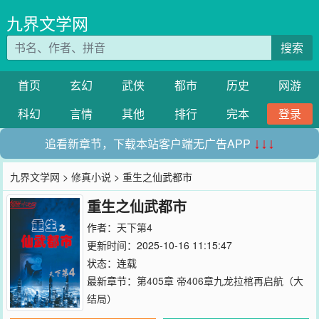
九界文学网
搜索
首页
玄幻
武侠
都市
历史
网游
科幻
言情
其他
排行
完本
登录
追看新章节，下载本站客户端无广告APP
↓↓↓
九界文学网
>
修真小说
> 重生之仙武都市
重生之仙武都市
作者：
天下第4
更新时间：2025-10-16 11:15:47
状态：连载
最新章节：
第405章 帝406章九龙拉棺再启航（大
结局）