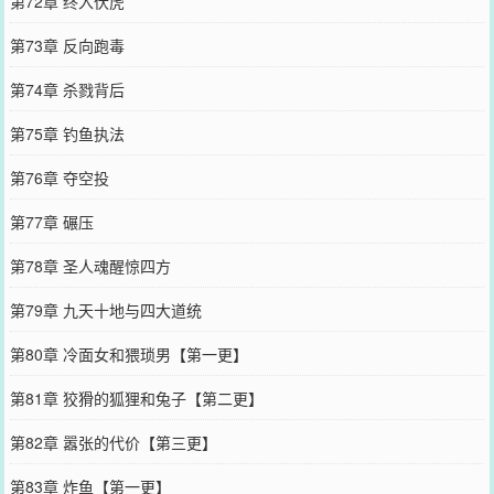
第72章 终入伏虎
第73章 反向跑毒
第74章 杀戮背后
第75章 钓鱼执法
第76章 夺空投
第77章 碾压
第78章 圣人魂醒惊四方
第79章 九天十地与四大道统
第80章 冷面女和猥琐男【第一更】
第81章 狡猾的狐狸和兔子【第二更】
第82章 嚣张的代价【第三更】
第83章 炸鱼【第一更】