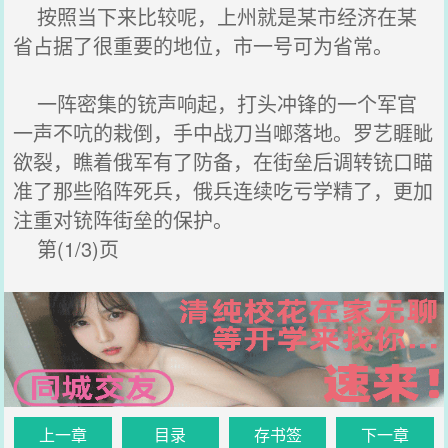
按照当下来比较呢，上州就是某市经济在某
省占据了很重要的地位，市一号可为省常。
一阵密集的铳声响起，打头冲锋的一个军官
一声不吭的栽倒，手中战刀当啷落地。罗艺睚眦
欲裂，瞧着俄军有了防备，在街垒后调转铳口瞄
准了那些陷阵死兵，俄兵连续吃亏学精了，更加
注重对铳阵街垒的保护。
第(1/3)页
上一章
目录
存书签
下一章