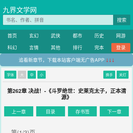
九界文学网
搜索
首页
玄幻
武侠
都市
历史
网游
科幻
言情
其他
排行
完本
登录
追看新章节，下载本站客户端无广告APP
↓↓↓
字体
大
中
小
换手
关灯
第262章 决战！-《斗罗绝世：史莱克太子，正本清
源》
上一章
目录
存书签
下一章
第(1/3)页